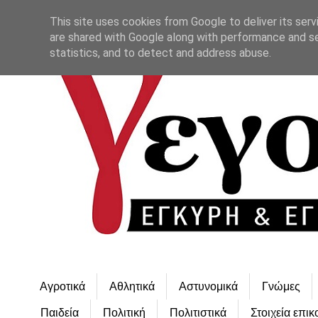
This site uses cookies from Google to deliver its serv
are shared with Google along with performance and se
statistics, and to detect and address abuse.
Αγροτικά
Αθλητικά
Αστυνομικά
Γνώμες
Παιδεία
Πολιτική
Πολιτιστικά
Στοιχεία επικ