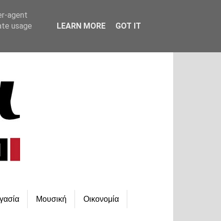
er-agent
rate usage
LEARN MORE
GOT IT
γασία
Μουσική
Οικονομία