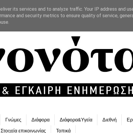
liver its services and to analyze traffic. Your IP address and us
rmance and security metrics to ensure quality of service, gene
buse.
Γνώμες
Διάφορα
Διάφορα&Υγεία
Διεθνή
Ερ
Στοιχεία επικοινωνίας
Τοπικά