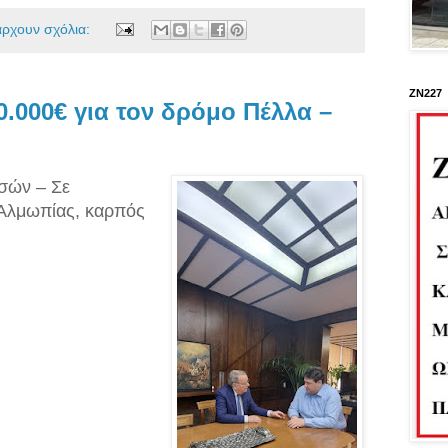
άρχουν σχόλια:
ΖΝ227
.000€ για τον δρόμο Πέλλα –
τσών – Σε
 Αλμωπίας, καρπός