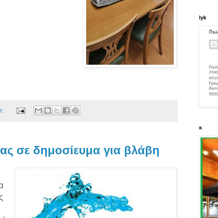
lyk
ο:
κ
ας σε δημοσίευμα για βλάβη
α
ς