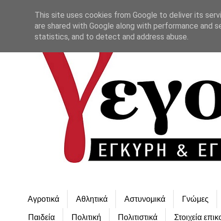
This site uses cookies from Google to deliver its serv
are shared with Google along with performance and se
statistics, and to detect and address abuse.
Αγροτικά
Αθλητικά
Αστυνομικά
Γνώμες
Παιδεία
Πολιτική
Πολιτιστικά
Στοιχεία επικ