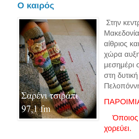
Ο καιρός
Στην κεντρ
Μακεδονία
αίθριος κα
χώρα αυξη
μεσημέρι σ
στη δυτική
Πελοπόνν
ΠΑΡΟΙΜΙ
Όποιος μ
χορεύει.