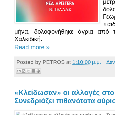
με
δολ
Γεω
παι
μήνα, δολοφονήθηκε άγρια από 
Χαλκιδική.
Read more »
Posted by
PETROS
at
1:10:00 μ.μ.
Δεν
«Κλείδωσαν» οι αλλαγές στο
Συνεδριάζει πιθανότατα αύρι