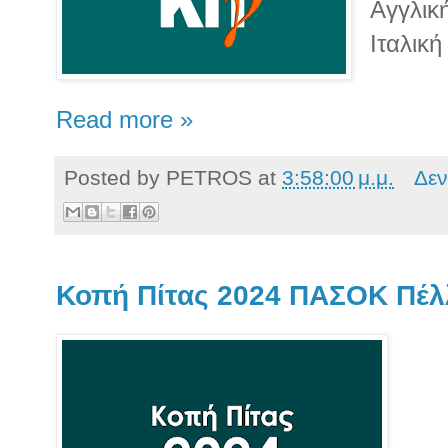
Αγγλική
Ιταλική
Read more »
Posted by
PETROS
at
3:58:00 μ.μ.
Δεν
Κοπή Πίτας 2024 ΠΑΣΟΚ Πέλ