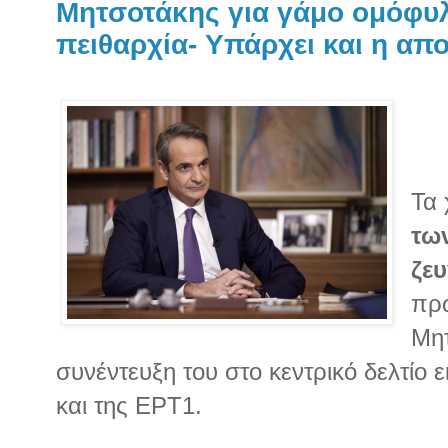
Μητσοτάκης για γάμο ομόφυλ
πειθαρχία- Υπάρχει και η απ
Τα 
τω
ζε
πρ
Μητ
συνέντευξη του στο κεντρικό δελτίο
και της ΕΡΤ1.