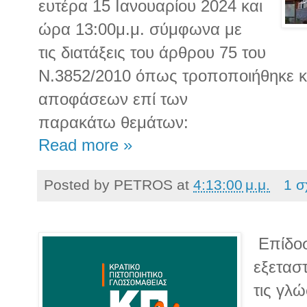
ευτέρα 15 Ιανουαρίου 2024 και
ώρα 13:00μ.μ. σύμφωνα με
τις διατάξεις του άρθρου 75 του
Ν.3852/2010 όπως τροποποιήθηκε και
αποφάσεων επί των
παρακάτω θεμάτων:
Read more »
Posted by
PETROS
at
4:13:00 μ.μ.
1 σ
Επίδοσ
εξετασ
τις γλ