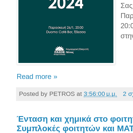
Σα
Παρ
20:
στη
Read more »
Posted by
PETROS
at
3:56:00 μ.μ.
2 σ
Ένταση και χημικά στο φοιτη
Συμπλοκές φοιτητών και ΜΑΤ