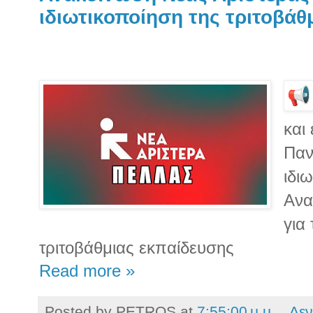
ιδιωτικοποίηση της τριτοβάθ
και
Παν
ιδι
Ανα
για
τριτοβάθμιας εκπαίδευσης
Read more »
Posted by
PETROS
at
7:55:00 μ.μ.
Δεν