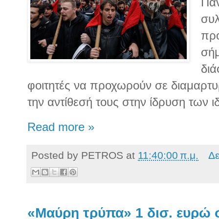
Παν
συλ
προ
σήμ
διά
φοιτητές να προχωρούν σε διαμαρτυ
την αντίθεσή τους στην ίδρυση των 
Read more »
Posted by
PETROS
at
11:40:00 π.μ.
Δε
«Μαύρη τρύπα» 1 δισ. ευρώ