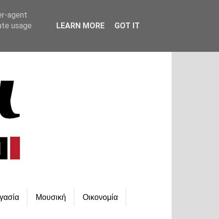
er-agent
rate usage
LEARN MORE
GOT IT
γασία
Μουσική
Οικονομία