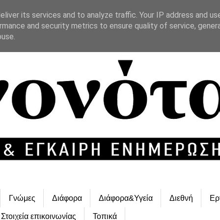
liver its services and to analyze traffic. Your IP address and us
rmance and security metrics to ensure quality of service, gene
buse.
Γνώμες
Διάφορα
Διάφορα&Υγεία
Διεθνή
Ερ
Στοιχεία επικοινωνίας
Τοπικά