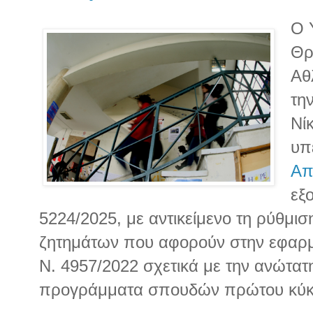
Ο 
Θρ
Αθ
τη
Νί
υπ
Απ
εξ
5224/2025, με αντικείμενο τη ρύθμισ
ζητημάτων που αφορούν στην εφαρμ
Ν. 4957/2022 σχετικά με την ανώτατ
προγράμματα σπουδών πρώτου κύκ