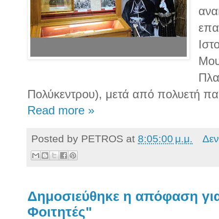
ανα
επα
Ιστ
Μου
Πλα
Πολύκεντρου), μετά από πολυετή π
Read more »
Posted by
PETROS
at
8:05:00 μ.μ.
Δεν
Δημοσιεύθηκε η απόφαση για
Φοιτητές"