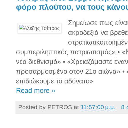
φόρο πλούτου, να τους κάν
Σημείωσε πως είναι
ακροδεξιά να βρεθε
στρατιωτικοποιημέ
συμπεριληπτικός πατριωτισμός» • «
νέο διεθνισμό» • «Χρειαζόμαστε ένα
προσαρμοσμένο στον 21ο αιώνα» • «
επιδιώκουμε το αδύνατο»
Read more »
Posted by
PETROS
at
11:57:00 μ.μ.
8 