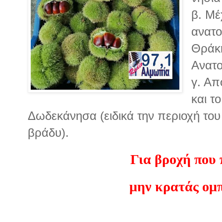
β. Μέ
ανατο
Θράκη
Ανατο
γ. Απ
και τ
Δωδεκάνησα (ειδικά την περιοχή του
βράδυ).
Για βροχή που 
μην κρατάς ομπ