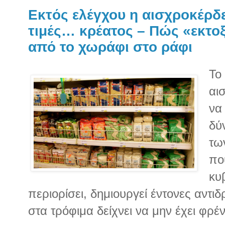
Εκτός ελέγχου η αισχροκέρδ
τιμές… κρέατος – Πώς «εκτοξ
από το χωράφι στο ράφι
Το
αι
να
δύ
τω
πο
κυ
περιορίσει, δημιουργεί έντονες αντι
στα τρόφιμα δείχνει να μην έχει φρέν