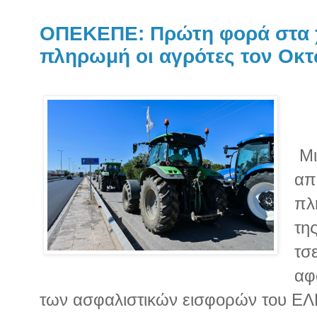
ΟΠΕΚΕΠΕ: Πρώτη φορά στα 
πληρωμή οι αγρότες τον Οκ
Μι
απ
πλ
τη
τσ
αφ
των ασφαλιστικών εισφορών του ΕΛ