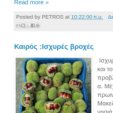
Read more »
Posted by
PETROS
at
10:22:00 π.μ.
Δ
Καιρός :Ισχυρές βροχές
Ισχυρ
και τ
προβλ
α. Μέ
πρωιν
Μακεδ
νησιά