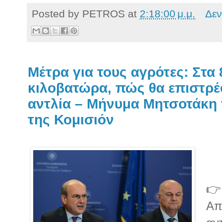
Posted by
PETROS
at
2:18:00 μ.μ.
Δεν
Μέτρα για τους αγρότες: Στα 
κιλοβατώρα, πώς θα επιστρέ
αντλία – Μήνυμα Μητσοτάκη
της Κομισιόν
👉
Απ