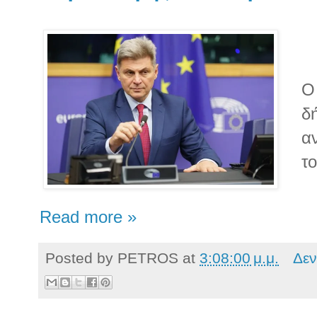
O
δ
α
τ
Read more »
Posted by
PETROS
at
3:08:00 μ.μ.
Δεν