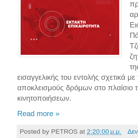
πρ
αρ
Ει
Πά
Τζ
ζη
τη
εισαγγελικής του εντολής σχετικά με
αποκλεισμούς δρόμων στο πλαίσιο 
κινητοποιήσεων.
Read more »
Posted by
PETROS
at
2:20:00 μ.μ.
Δεν