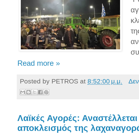
αγ
κλ
τη
αν
συ
Read more »
Posted by
PETROS
at
8:52:00 μ.μ.
Δεν
Λαϊκές Αγορές: Αναστέλλεται 
αποκλεισμός της λαχαναγορ