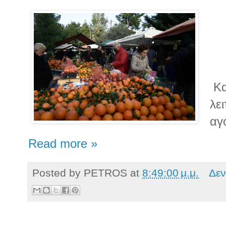
Κα
λε
αγ
Read more »
Posted by
PETROS
at
8:49:00 μ.μ.
Δεν