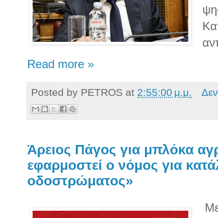
ψη
Κα
αν
Read more »
Posted by
PETROS
at
2:55:00 μ.μ.
Δεν
Άρειος Πάγος για μπλόκα αγ
εφαρμοστεί ο νόμος για κατ
οδοστρώματος»
Με