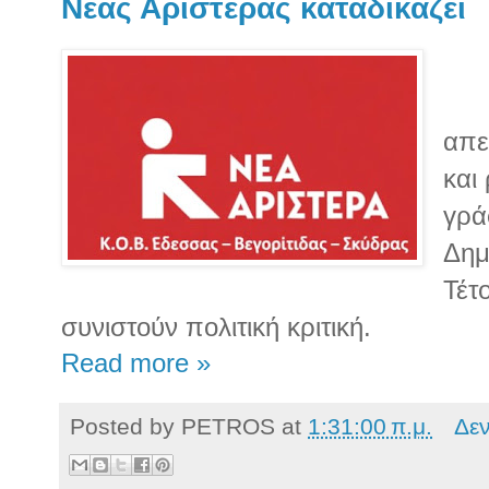
Νέας Αριστεράς καταδικάζει
απε
και
γρά
Δημ
Τέτο
συνιστούν πολιτική κριτική.
Read more »
Posted by
PETROS
at
1:31:00 π.μ.
Δε