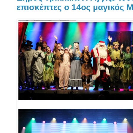
επισκέπτες ο 14ος μαγικός 