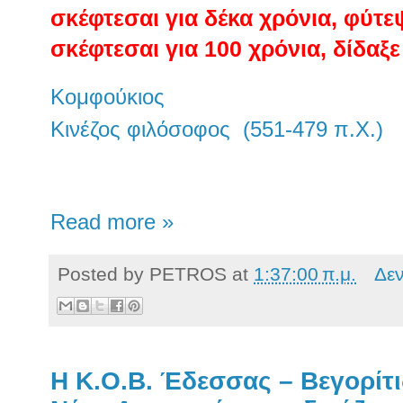
σκέφτεσαι για δέκα χρόνια, φύτε
σκέφτεσαι για 100 χρόνια, δίδαξ
Κομφούκιος
Κινέζος φιλόσοφος (551-479 π.X.)
Read more »
Posted by
PETROS
at
1:37:00 π.μ.
Δε
Η Κ.Ο.Β. Έδεσσας – Βεγορίτ