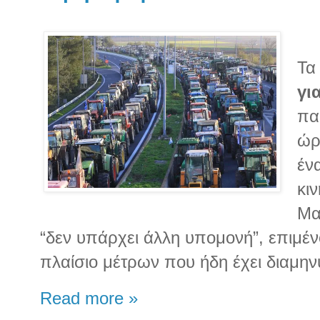
Τα
γι
πα
ώρ
έν
κι
Μα
“δεν υπάρχει άλλη υπομονή”, επιμέν
πλαίσιο μέτρων που ήδη έχει διαμην
Read more »