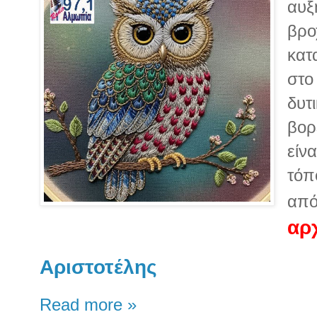
αυξ
βρο
κατ
στο 
δυτι
βορ
είνα
τόπ
από
αρ
Αριστοτέλης
Read more »