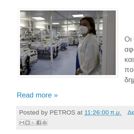
Οι
αφ
και
πο
δη
Read more »
Posted by
PETROS
at
11:26:00 π.μ.
Δε