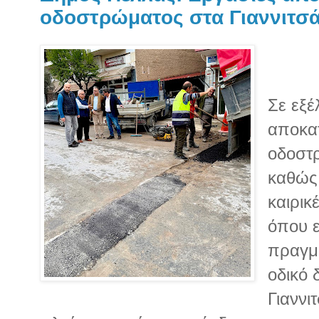
οδοστρώματος στα Γιαννιτσ
Σε εξέ
αποκα
οδοστ
καθώς 
καιρικ
όπου ε
πραγμα
οδικό 
Γιαννι