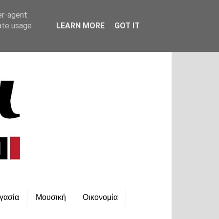
er-agent
rate usage
LEARN MORE
GOT IT
γασία
Μουσική
Οικονομία