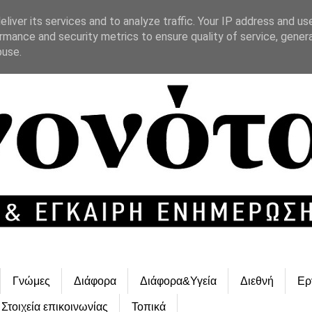
liver its services and to analyze traffic. Your IP address and us
rmance and security metrics to ensure quality of service, gene
buse.
Γνώμες
Διάφορα
Διάφορα&Υγεία
Διεθνή
Ερ
Στοιχεία επικοινωνίας
Τοπικά