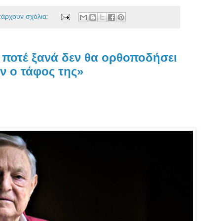
πάρχουν σχόλια:
 ποτέ ξανά δεν θα ορθοποδήσει
ν ο τάφος της»