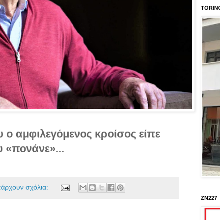
TORIN
 ο αμφιλεγόμενος κροίσος είπε
 «πονάνε»...
πάρχουν σχόλια:
ΖΝ227