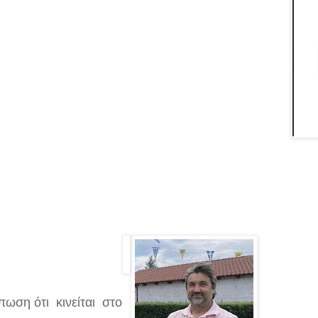
πωση ότι
κινείται
στο