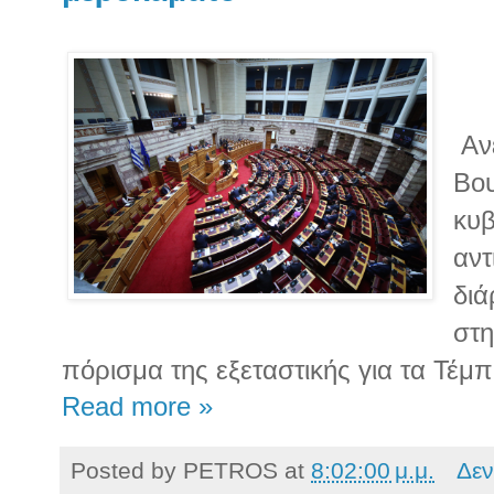
Ανέ
Βο
κυβ
αντ
διά
στη
πόρισμα της εξεταστικής για τα Τέμπ
Read more »
Posted by
PETROS
at
8:02:00 μ.μ.
Δεν