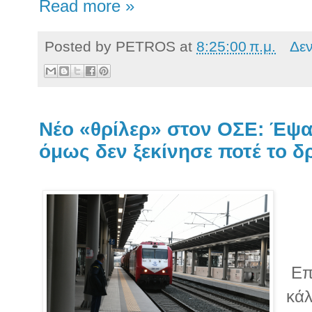
Read more »
Posted by
PETROS
at
8:25:00 π.μ.
Δε
Νέο «θρίλερ» στον ΟΣΕ: Έψα
όμως δεν ξεκίνησε ποτέ το 
Επι
κάλ