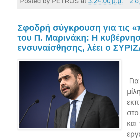
Posted by
PETROS
at
3:24:00 μ.μ.
2 σ
Σφοδρή σύγκρουση για τις «
του Π. Μαρινάκη: Η κυβέρνησ
ενσυναίσθησης, λέει ο ΣΥΡΙΖ
Για
μίλ
εκπ
στο
και
εργ