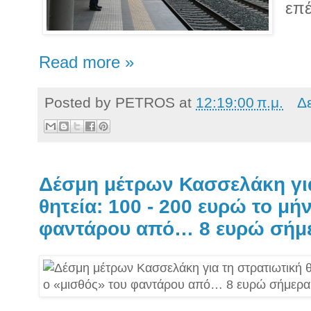
επέ
Read more »
Posted by
PETROS
at
12:19:00 π.μ.
Δ
Δέσμη μέτρων Κασσελάκη για
θητεία: 100 - 200 ευρώ το μή
φαντάρου από… 8 ευρώ σήμ