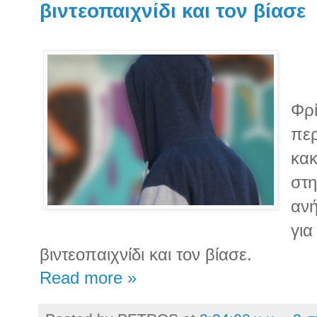
βιντεοπαιχνίδι και τον βίασε
Φρί
περ
κακ
στη
ανή
για
βιντεοπαιχνίδι και τον βίασε.
Read more »