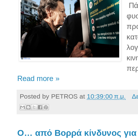
Πά
φυσ
πρό
κατ
λογ
κιν
περ
Read more »
Posted by
PETROS
at
10:39:00 π.μ.
Δ
Ο… από Βορρά κίνδυνος για