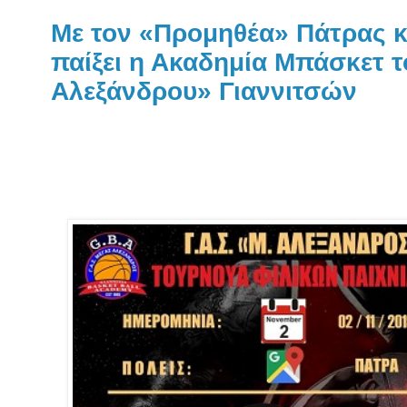
Με τον «Προμηθέα» Πάτρας κα
παίξει η Ακαδημία Μπάσκετ τ
Αλεξάνδρου» Γιαννιτσών