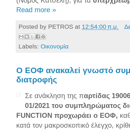
(Νόμος Κατσέλη), για τα
υπερχρεωμέ
Read more »
Posted by
PETROS
at
12:54:00 π.μ.
Δ
Labels:
Οικονομία
Ο ΕΟΦ ανακαλεί γνωστό συ
διατροφής
Σε ανάκληση της π
αρτίδας 1900
01/2021 του συμπληρώματος δ
FUNCTION προχωράει ο ΕΟΦ,
καθ
κατά τον μακροσκοπικό έλεγχο, κρίθ