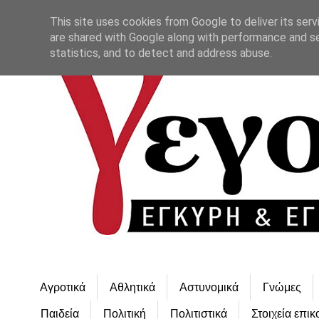
This site uses cookies from Google to deliver its serv
are shared with Google along with performance and se
statistics, and to detect and address abuse.
Αγροτικά
Αθλητικά
Αστυνομικά
Γνώμες
Παιδεία
Πολιτική
Πολιτιστικά
Στοιχεία επικ