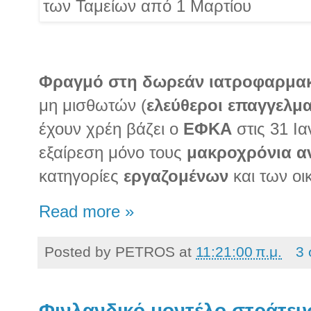
Φραγμό στη δωρεάν ιατροφαρμακ
μη μισθωτών (
ελεύθεροι επαγγελμα
έχουν χρέη βάζει ο
ΕΦΚΑ
στις 31 Ια
εξαίρεση μόνο τους
μακροχρόνια α
κατηγορίες
εργαζομένων
και των οι
Read more »
Posted by
PETROS
at
11:21:00 π.μ.
3 
Φινλανδικό μοντέλο στράτευσ