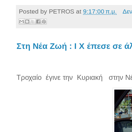
Posted by
PETROS
at
9:17:00 π.μ.
Δε
Στη Νέα Ζωή : Ι Χ έπεσε σε 
Τροχαίο
έγινε την
Κυριακή
στην Ν