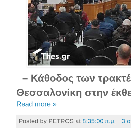
– Κάθοδος των τρακτέ
Θεσσαλονίκη στην έκθε
Read more »
Posted by
PETROS
at
8:35:00 π.μ.
3 σ