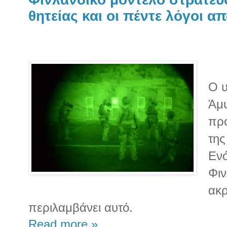
θητείας και οι πέντε λόγοι α
Ο υ
Άμυ
προ
της
Εν
Φιν
ακρ
περιλαμβάνει αυτό.
Read more »