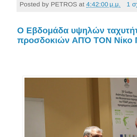
Posted by
PETROS
at
4:42:00 μ.μ.
1 σ
Ο Εβδομάδα υψηλών ταχυτήτ
προσδοκιών ΑΠΌ ΤΟΝ Νίκο 