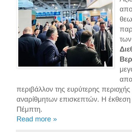
απο
θεω
παρ
τω
Διε
Βερ
μεγ
απα
περιβάλλον της ευρύτερης περιοχής
αναρίθμητων επισκεπτών. Η έκθεση
Πέμπτη.
Read more »