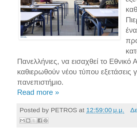
καθ
Πιε
ένα
προ
κατ
Πανελλήνιες, να εισαχθεί το Εθνικό 
καθιερωθούν νέου τύπου εξετάσεις 
πανεπιστήμιο.
Read more »
Posted by
PETROS
at
12:59:00 μ.μ.
Δε