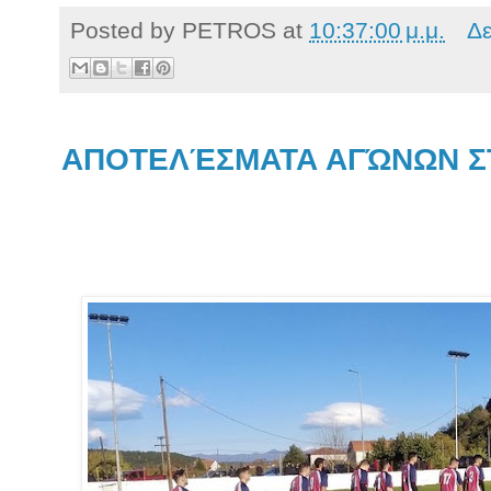
Posted by
PETROS
at
10:37:00 μ.μ.
Δε
ΑΠΟΤΕΛΈΣΜΑΤΑ ΑΓΏΝΩΝ Σ