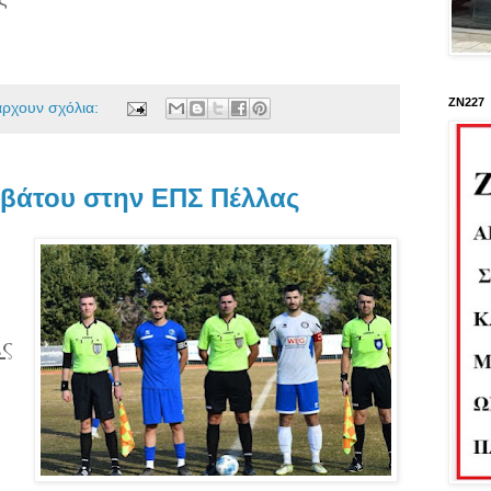
ΖΝ227
άρχουν σχόλια:
ββάτου στην ΕΠΣ Πέλλας
ς