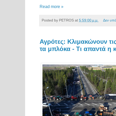
Read more »
Posted by
PETROS
at
5:59:00 μ.μ.
Δεν υπ
Αγρότες: Κλιμακώνουν τις
τα μπλόκα - Τι απαντά η