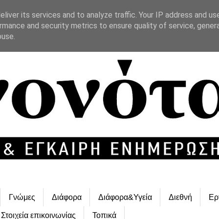
liver its services and to analyze traffic. Your IP address and us
rmance and security metrics to ensure quality of service, gene
buse.
Γνώμες
Διάφορα
Διάφορα&Υγεία
Διεθνή
Ερ
Στοιχεία επικοινωνίας
Τοπικά