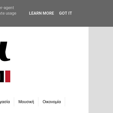
er-agent
rate usage
LEARN MORE
GOT IT
γασία
Μουσική
Οικονομία