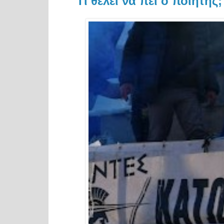
Τι θέλει να πει ο ποιητής;