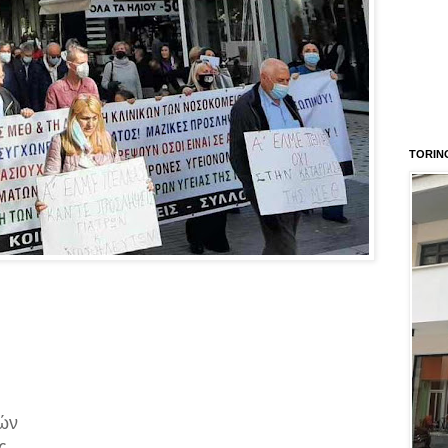
TORIN
ών
ς