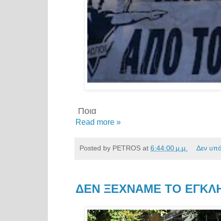
Ποια
Read more »
Posted by
PETROS
at
6:44:00 μ.μ.
Δεν υπ
ΔΕΝ ΞΕΧΝΑΜΕ ΤΟ ΕΓΚΛΗ