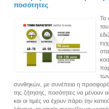
ποσότητες
Το 
του
εδώ
εγχ
στ
κου
πα
των
συνθηκών, µε συνέπεια η προσφορά
της ζήτησης, ποσότητες να µένουν 
και οι τιµές να έχουν πάρει την κατι