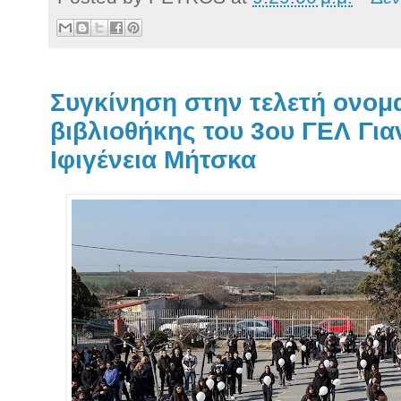
Συγκίνηση στην τελετή ονομ
βιβλιοθήκης του 3ου ΓΕΛ Για
Ιφιγένεια Μήτσκα