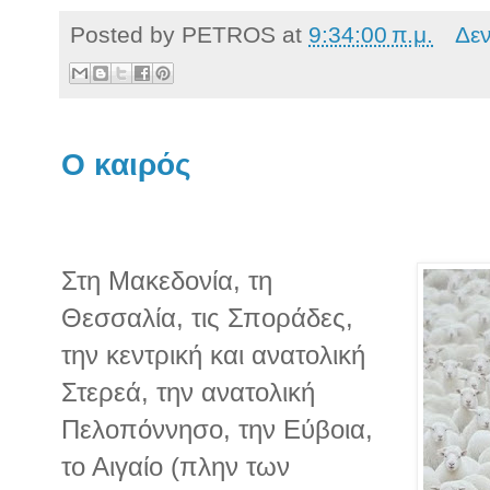
Posted by
PETROS
at
9:34:00 π.μ.
Δε
O καιρός
Στη Μακεδονία, τη
Θεσσαλία, τις Σποράδες,
την κεντρική και ανατολική
Στερεά, την ανατολική
Πελοπόννησο, την Εύβοια,
το Αιγαίο (πλην των