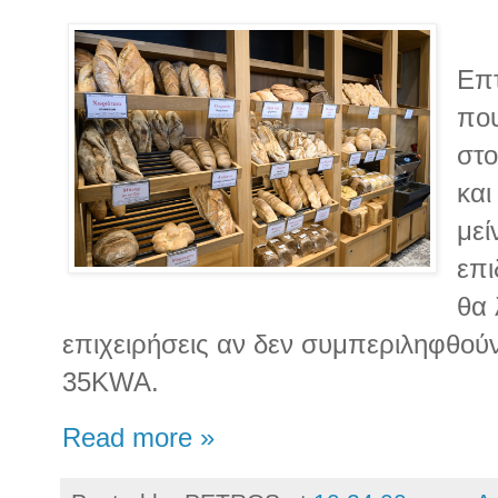
Επτ
που
στο
και
μεί
επι
θα 
επιχειρήσεις αν δεν συμπεριληφθού
35KWA.
Read more »