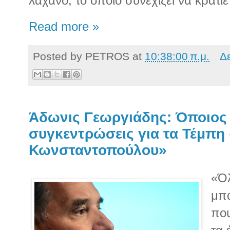
λάχανο, το οποίο συνεχίζει να κρατι
Read more »
Posted by
PETROS
at
10:38:00 π.μ.
Δ
Άδωνις Γεωργιάδης: Όποιος 
συγκεντρώσεις για τα Τέμπη 
Κωνσταντοπούλου»
«Όλ
μπά
που