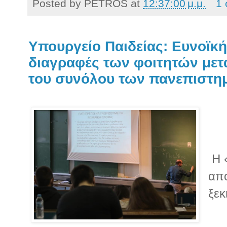
Posted by
PETROS
at
12:37:00 μ.μ.
1 
Υπουργείο Παιδείας: Ευνοϊκή 
διαγραφές των φοιτητών μετά
του συνόλου των πανεπιστη
Η 
από
ξεκ