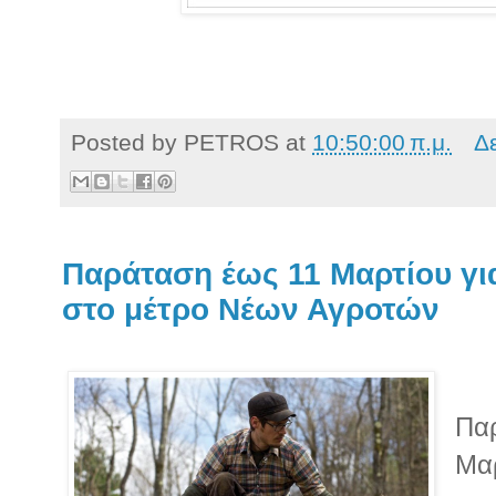
Posted by
PETROS
at
10:50:00 π.μ.
Δ
Παράταση έως 11 Μαρτίου γ
στο μέτρο Νέων Αγροτών
Παρ
Μαρ