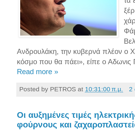
τα 
ξέρ
χάρ
Φάμ
Βελ
Ανδρουλάκη, την κυβερνά πλέον ο Χί
κόσμο που θα πάει», είπε ο Αδωνις
Read more »
Posted by
PETROS
at
10:31:00 π.μ.
2
Οι αυξημένες τιμές ηλεκτρική
φούρνους και ζαχαροπλαστεί