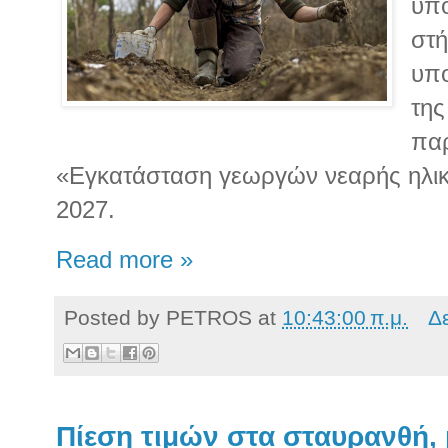
υπο
στή
υπο
της
πα
«Εγκατάσταση γεωργών νεαρής ηλικ
2027.
Read more »
Posted by
PETROS
at
10:43:00 π.μ.
Δ
Πίεση τιμών στα σταυρανθή, 