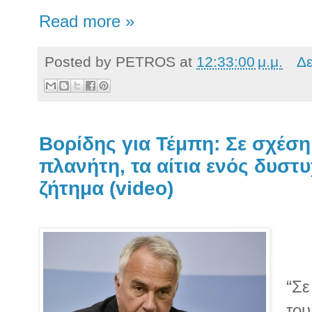
Read more »
Posted by
PETROS
at
12:33:00 μ.μ.
Δε
Βορίδης για Τέμπη: Σε σχέση
πλανήτη, τα αίτια ενός δυστυ
ζήτημα (video)
“Σε
του