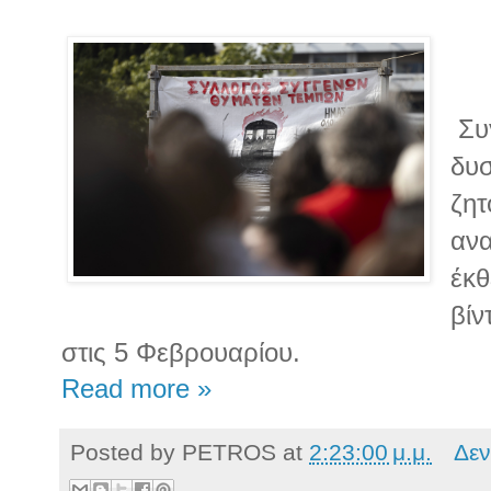
Συγ
δυ
ζητ
ανα
έκθ
βίν
στις 5 Φεβρουαρίου.
Read more »
Posted by
PETROS
at
2:23:00 μ.μ.
Δεν