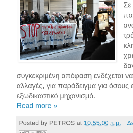
Σε
πα
αν
τρά
κλ
χρ
δα
συγκεκριμένη απόφαση ενδέχεται να
αλλαγές, για παράδειγμα για όσους 
εξωδικαστικό μηχανισμό.
Read more »
Posted by
PETROS
at
10:55:00 π.μ.
Δ