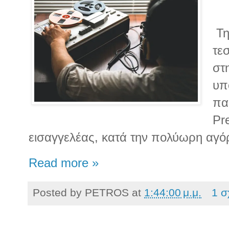
Τη
τε
στ
υπ
πα
Pr
εισαγγελέας, κατά την πολύωρη αγό
Read more »
Posted by
PETROS
at
1:44:00 μ.μ.
1 σ