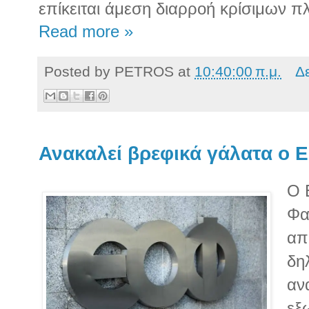
επίκειται άμεση διαρροή κρίσιμων 
Read more »
Posted by
PETROS
at
10:40:00 π.μ.
Δ
Ανακαλεί βρεφικά γάλατα ο 
Ο 
Φα
απ
δη
αν
εξ