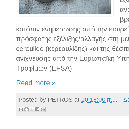
αν
βρ
κατόπιν ενημέρωσης από την εταιρεί
πρόσφατης εξέλιξης/αλλαγής στη με
cereulide (κερεουλίδης) και της θέσπ
ανίχνευσης από την Eυρωπαϊκή Υπη
Τροφίμων (EFSA).
Read more »
Posted by
PETROS
at
10:18:00 π.μ.
Δ