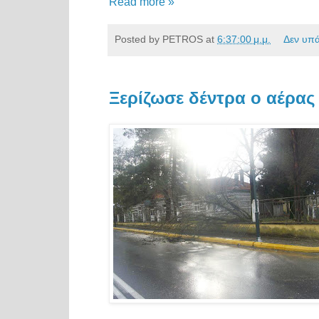
Read more »
Posted by
PETROS
at
6:37:00 μ.μ.
Δεν υπ
Ξερίζωσε δέντρα ο αέρας