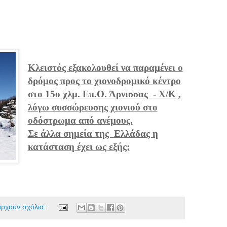
Κλειστός εξακολουθεί να παραμένει ο
δρόμος προς το χιονοδρομικό κέντρο
στο 15ο χλμ. Επ.Ο. Άρνισσας
- Χ/Κ ,
λόγω συσσώρευσης χιονιού στο
οδόστρωμα από ανέμους.
Σε άλλα σημεία της Ελλάδας η
κατάσταση έχει ως εξής:
άρχουν σχόλια: