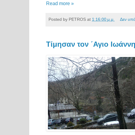
Read more »
Posted by
PETROS
at
1:16:00 μ.μ.
Δεν υπ
Τίμησαν τον ΄Αγιο Ιωάνν