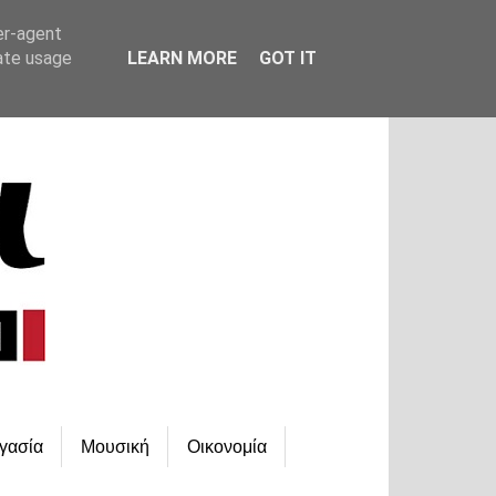
er-agent
rate usage
LEARN MORE
GOT IT
γασία
Μουσική
Οικονομία