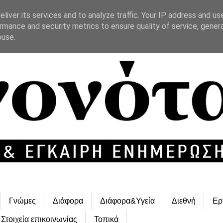
liver its services and to analyze traffic. Your IP address and us
rmance and security metrics to ensure quality of service, gene
buse.
Γνώμες
Διάφορα
Διάφορα&Υγεία
Διεθνή
Ερ
Στοιχεία επικοινωνίας
Τοπικά