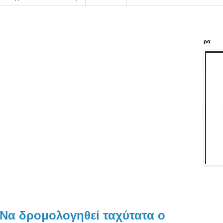
ρα
α δρομολογηθεί ταχύτατα ο