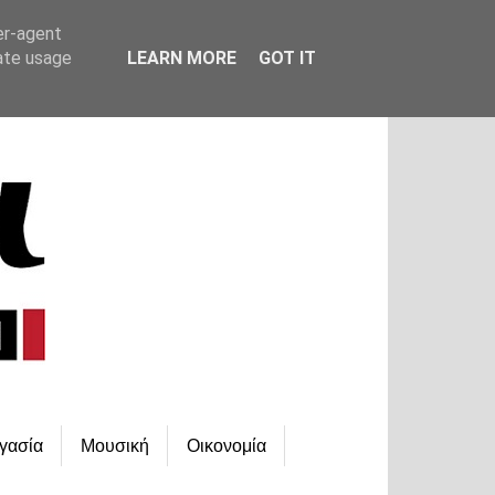
er-agent
rate usage
LEARN MORE
GOT IT
γασία
Μουσική
Οικονομία