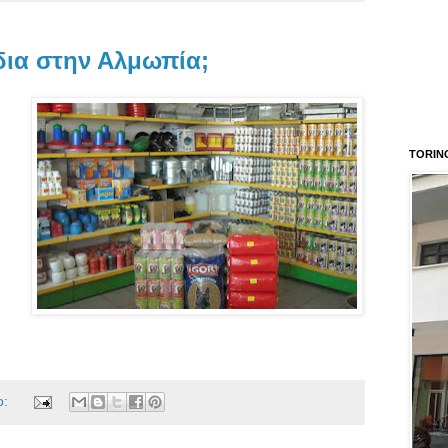
δια στην Αλμωπία;
TORIN
ο: