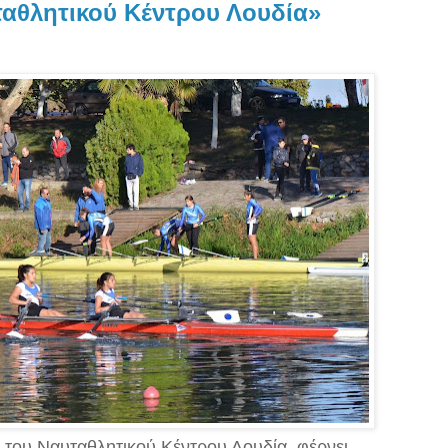
ταθλητικού Κέντρου Λουδία»
του Ναυταθλητικού Κέντρου Λουδία, φέρνει