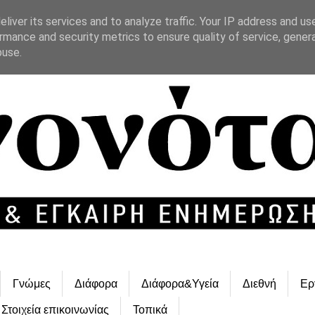
liver its services and to analyze traffic. Your IP address and us
rmance and security metrics to ensure quality of service, gene
buse.
Γνώμες
Διάφορα
Διάφορα&Υγεία
Διεθνή
Ερ
Στοιχεία επικοινωνίας
Τοπικά