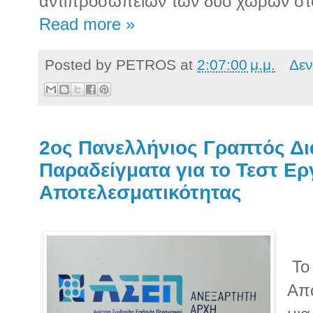
αντιπροσωπειών των δύο χωρών σ
Read more »
Posted by
PETROS
at
2:07:00 μ.μ.
Δεν
2ος Πανελλήνιος Γραπτός Δ
Παραδείγματα για το Τεστ Ε
Αποτελεσματικότητας
Το 
Απο