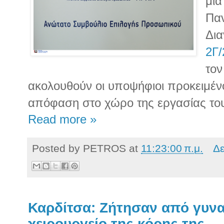
μια
Παν
Δια
2Γ/
τον
ακολουθούν οι υποψήφιοι προκειμέν
απόφαση στο χώρο της εργασίας το
Read more »
Posted by
PETROS
at
11:23:00 π.μ.
Δε
Καρδίτσα: Ζήτησαν από γυνα
χειρουργείο της κόρης της