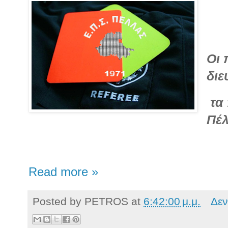
Οι 
διε
τα 
Πέ
Read more »
Posted by
PETROS
at
6:42:00 μ.μ.
Δεν