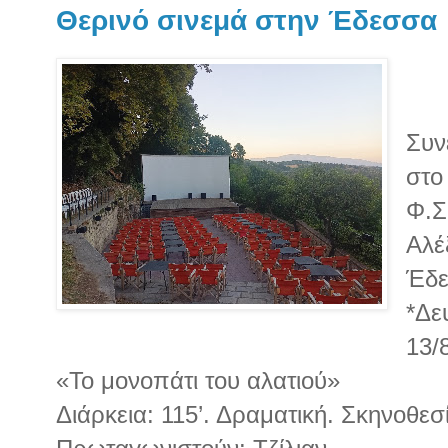
Θερινό σινεμά στην Έδεσσα
Συν
στο
Φ.Σ
Αλέ
Έδε
*Δε
13/
«Το μονοπάτι του αλατιού»
Διάρκεια: 115’. Δραματική. Σκηνοθεσ