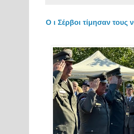
Ο ι Σέρβοι τίμησαν τους 