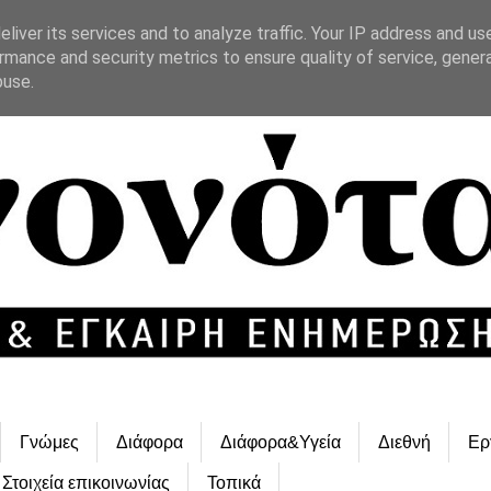
liver its services and to analyze traffic. Your IP address and us
rmance and security metrics to ensure quality of service, gene
buse.
Γνώμες
Διάφορα
Διάφορα&Υγεία
Διεθνή
Ερ
Στοιχεία επικοινωνίας
Τοπικά