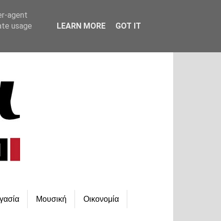
er-agent
rate usage
LEARN MORE
GOT IT
γασία
Μουσική
Οικονομία