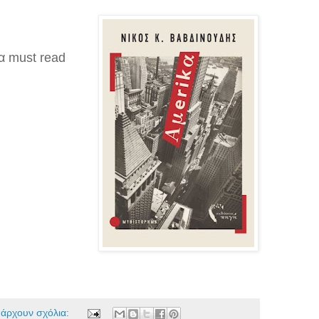
α must read
πάρχουν σχόλια: