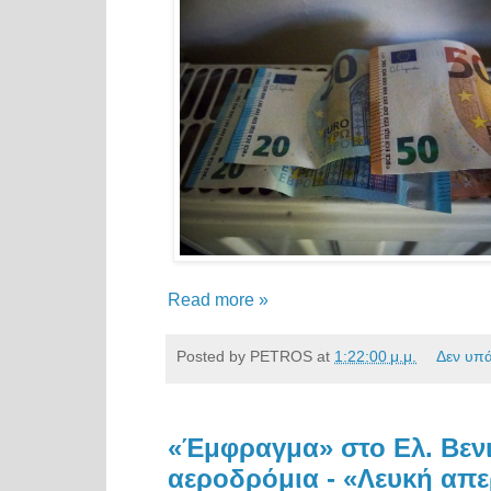
Read more »
Posted by
PETROS
at
1:22:00 μ.μ.
Δεν υπ
«Έμφραγμα» στο Ελ. Βενι
αεροδρόμια - «Λευκή απε