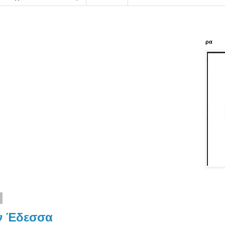
ρα
ν Έδεσσα