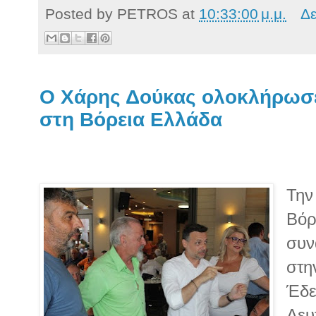
Posted by
PETROS
at
10:33:00 μ.μ.
Δε
Ο Χάρης Δούκας oλοκλήρωσε 
στη Βόρεια Ελλάδα
Την
Βόρ
συν
στη
Έδε
Δευ