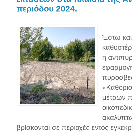
περιόδου 2024.
Έστω και
καθυστέρ
η αντιπυ
εφαρμογή
πυροσβεσ
«Καθορι
μέτρων 
οικοπεδι
ακάλυπτ
βρίσκονται σε περιοχές εντός εγκεκ