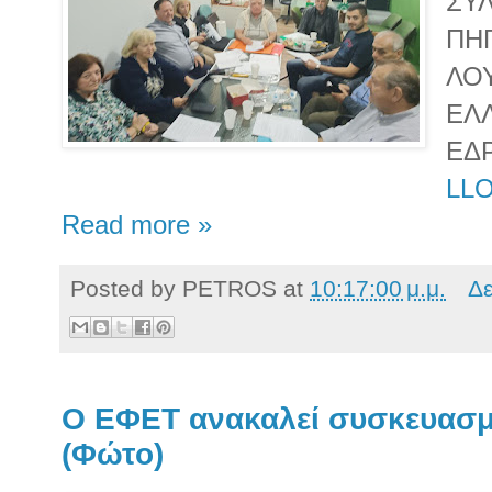
ΣΥ
ΠΗ
ΛΟ
ΕΛ
ΕΔ
LL
Read more »
Posted by
PETROS
at
10:17:00 μ.μ.
Δε
Ο ΕΦΕΤ ανακαλεί συσκευασμ
(Φώτο)