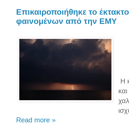
Επικαιροποιήθηκε το έκτακτο
φαινομένων από την ΕΜΥ
Η κ
και
χαλ
ισχ
Read more »