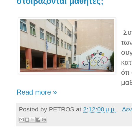
στοιβάζονται μαθητές;
Συν
των
συγ
κατ
ότι
μαθ
Read more »
Posted by
PETROS
at
2:12:00 μ.μ.
Δεν