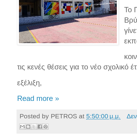
Το 
Βρύ
γίν
εκπ
κοι
τις κενές θέσεις για το νέο σχολικό έ
εξέλιξη,
Read more »
Posted by
PETROS
at
5:50:00 μ.μ.
Δεν