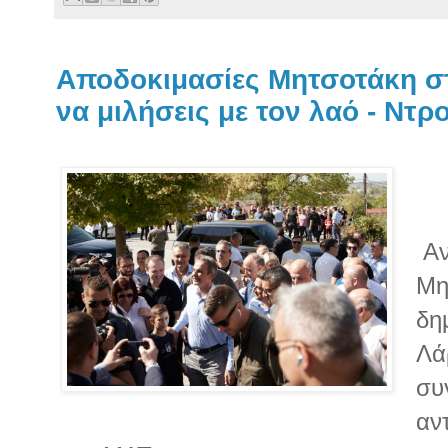
Αποδοκιμασίες Μητσοτάκη σ
να μιλήσεις με τον λαό - Ντρ
Αν
Μη
δη
Λά
συ
αν