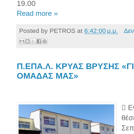
19.00
Read more »
Posted by
PETROS
at
6:42:00 μ.μ.
Δεν
Π.ΕΠΑ.Λ. ΚΡΥΑΣ ΒΡΥΣΗΣ «Γ
ΟΜΑΔΑΣ ΜΑΣ»
 Ε
θέσ
Σεπ