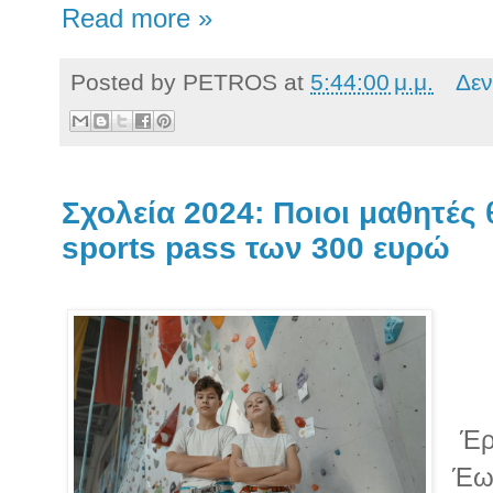
Read more »
Posted by
PETROS
at
5:44:00 μ.μ.
Δεν
Σχολεία 2024: Ποιοι μαθητές
sports pass των 300 ευρώ
Έρχ
Έως