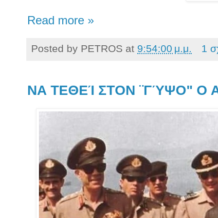
Read more »
Posted by
PETROS
at
9:54:00 μ.μ.
1 σ
ΝΑ ΤΕΘΕΊ ΣΤΟΝ ¨ΓΎΨΟ" Ο 