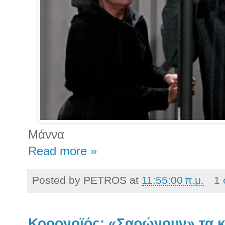
Μάννα
Read more »
Posted by
PETROS
at
11:55:00 π.μ.
1 
Κορονοϊός: «Σαρώνουν» τα 