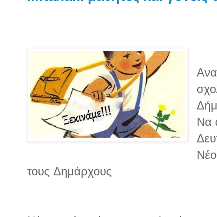
Ανα
σχο
Δήμ
Να 
Δευ
Νέο
τους Δημάρχους