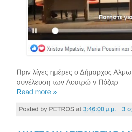
Πριν λίγες ημέρες ο Δήμαρχος Αλμωπ
συνέλευση των Λουτρώ ν Πόζαρ
Read more »
Posted by
PETROS
at
3:46:00 μ.μ.
3 σ