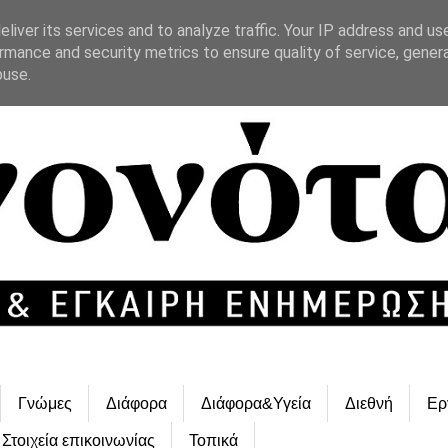
liver its services and to analyze traffic. Your IP address and us
rmance and security metrics to ensure quality of service, gene
buse.
Γνώμες
Διάφορα
Διάφορα&Υγεία
Διεθνή
Ερ
Στοιχεία επικοινωνίας
Τοπικά