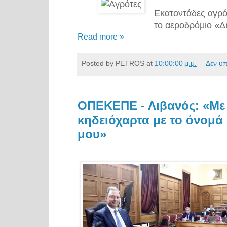
Εκατοντάδες αγρό
το αεροδρόμιο «Δ
Read more »
Posted by
PETROS
at
10:00:00 μ.μ.
Δεν υ
ΟΠΕΚΕΠΕ - Λιβανός: «Με
κηδειόχαρτα με το όνομά 
μου»