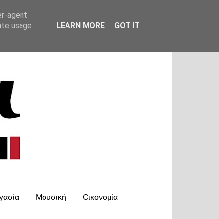
er-agent
rate usage
LEARN MORE
GOT IT
γασία
Μουσική
Οικονομία