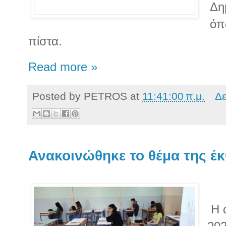
Δη
όπ
πίστα.
Read more »
Posted by
PETROS
at
11:41:00 π.μ.
Δε
Ανακοινώθηκε το θέμα της έ
Η ώ