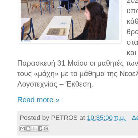
20
υπ
κάθ
θρα
στα
και
Παρασκευή 31 Μαΐου οι μαθητές των
τους «μάχη» με το μάθημα της Νεοε
Λογοτεχνίας – Έκθεση.
Read more »
Posted by
PETROS
at
10:35:00 π.μ.
Δ