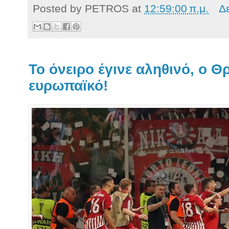
Posted by
PETROS
at
12:59:00 π.μ.
Δ
Το όνειρο έγινε αληθινό, ο 
ευρωπαϊκό!