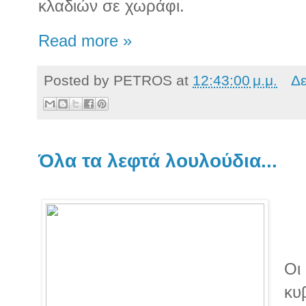
κλαδιών σε χωράφι.
Read more »
Posted by
PETROS
at
12:43:00 μ.μ.
Δε
Όλα τα λεφτά λουλούδια...
Oι
κυ