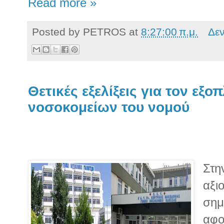
Read more »
Posted by
PETROS
at
8:27:00 π.μ.
Δε
Θετικές εξελίξεις για τον εξο
νοσοκομείων του νομού
Στη
αξι
σημ
αφ