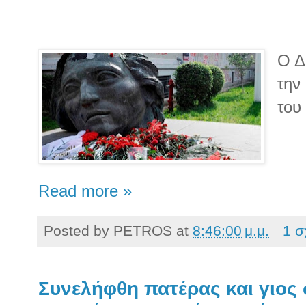
Ο Δ
την
του
Read more »
Posted by
PETROS
at
8:46:00 μ.μ.
1 σ
Συνελήφθη πατέρας και γιος 