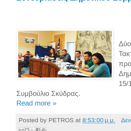
Δύο
Τακ
πρα
Δημ
15/
Συμβούλιο Σκύδρας.
Read more »
Posted by
PETROS
at
8:53:00 μ.μ.
Δεν