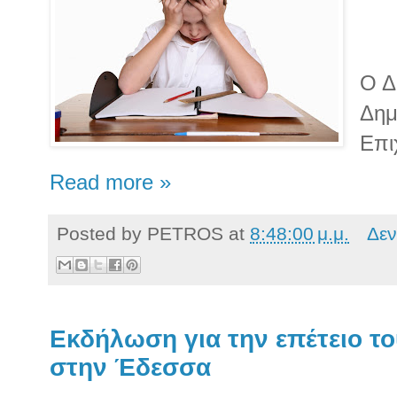
Ο Δ
Δημ
Επι
Read more »
Posted by
PETROS
at
8:48:00 μ.μ.
Δεν
Εκδήλωση για την επέτειο το
στην Έδεσσα