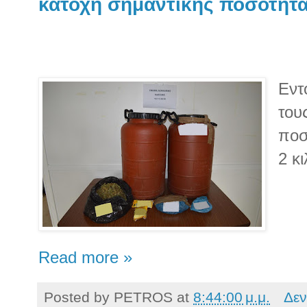
κατοχή σημαντικής ποσότητ
Εντ
του
ποσ
2 κ
Read more »
Posted by
PETROS
at
8:44:00 μ.μ.
Δεν