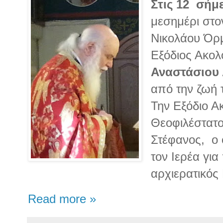
Στις 12 σήμ
μεσημέρι στο
Νικολάου Όρμ
Εξόδιος Ακολ
Αναστάσιου
από την ζωή 
Την Εξόδιο Ακ
Θεοφιλέστατ
Στέφανος, ο 
τον Ιερέα γι
αρχιερατικό
Read more »