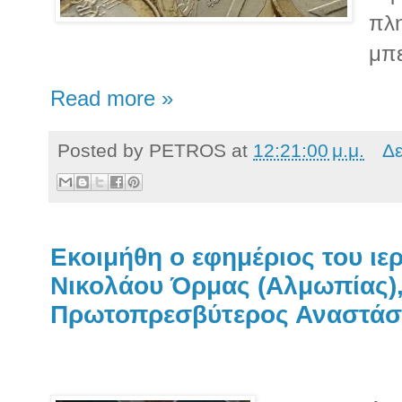
πλη
μπε
Read more »
Posted by
PETROS
at
12:21:00 μ.μ.
Δε
Εκοιμήθη ο εφημέριος του ιε
Νικολάου Όρμας (Αλμωπίας)
Πρωτοπρεσβύτερος Αναστάσι