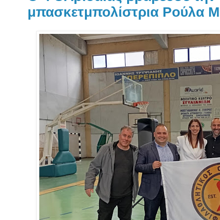
μπασκετμπολίστρια Ρούλα 