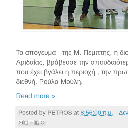
Το απόγευμα
της Μ. Πέμπτης, η δι
Αριδαίας, βράβευσε την σπουδαιότε
που έχει βγάλει η περιοχή , την πρ
διεθνή, Ρούλα Μούλη.
Read more »
Posted by
PETROS
at
8:56:00 π.μ.
Δε