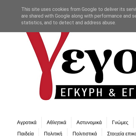
This site uses cookies from Google to deliver its serv
are shared with Google along with performance and se
statistics, and to detect and address abuse.
Αγροτικά
Αθλητικά
Αστυνομικά
Γνώμες
Παιδεία
Πολιτική
Πολιτιστικά
Στοιχεία επικ