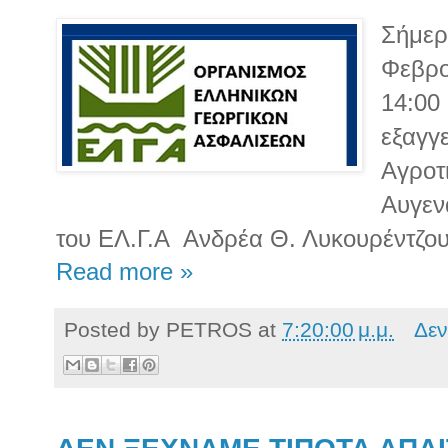
Σήμερ
Φεβρο
14:00 
εξαγγ
Αγροτ
Αυγεν
του ΕΛ.Γ.Α
Ανδρέα Θ. Λυκουρέντζου
Read more »
Posted by
PETROS
at
7:20:00 μ.μ.
Δεν