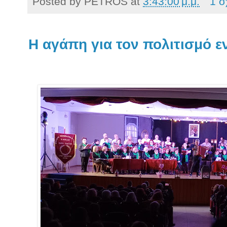
Posted by
PETROS
at
3:43:00 μ.μ.
1 σ
Η αγάπη για τον πολιτισμό ε