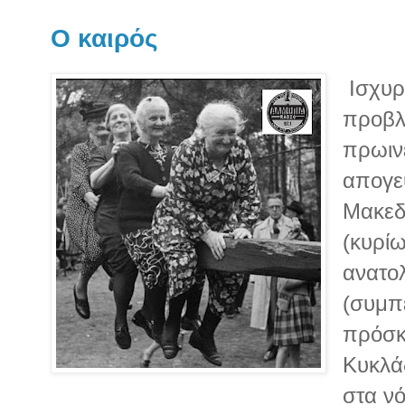
Ο καιρός
Ισχυρέ
προβλ
πρωινέ
απογευ
Μακεδ
(κυρίω
ανατολ
(συμπ
πρόσκα
Κυκλά
στα νό