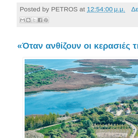
Posted by
PETROS
at
12:54:00 μ.μ.
Δε
«Όταν ανθίζουν οι κερασιές 