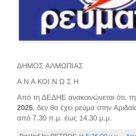
ΔΗΜΟΣ ΑΛΜΩΠΙΑΣ
Α Ν Α ΚΟΙ Ν Ω Σ Η
Από τη ΔΕΔΗΕ ανακοινώνεται ότι, τ
2025
, δεν θα έχει ρεύμα στην Αριδαί
από 7.30 π.μ. έως 14.30 μ.μ.
Posted by
PETROS
at
5:36:00 μ.μ.
Δεν