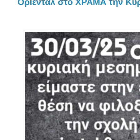
Οριεντάλ στο ΧΡΑΜΑ την Κυ