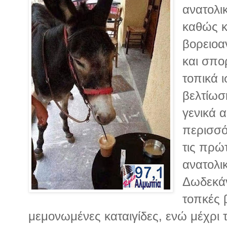
ανατολι
καθώς κ
βορειοα
και σπο
τοπικά 
βελτίωσ
γενικά α
περισσό
τις πρώ
ανατολικ
Δωδεκά
τοπκές 
μεμονωμένες καταιγίδες, ενώ μέχρι τ