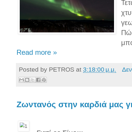
Τετ
χτυ
γεω
Πώς
μπο
Read more »
Posted by
PETROS
at
3:18:00 μ.μ.
Δεν
Ζωντανός στην καρδιά μας γι