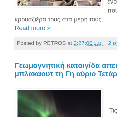
ενο
πο
κρουαζιέρα τους στα μέρη τους.
Read more »
Posted by
PETROS
at
3:27:00 μ.μ.
2 σ
Γεωμαγνητική καταιγίδα απει
μπλακάουτ τη Γη αύριο Τετά
Τις