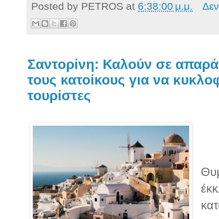
Posted by
PETROS
at
6:38:00 μ.μ.
Δεν
Σαντορίνη: Καλούν σε απαρ
τους κατοίκους για να κυκλο
τουρίστες
Θυμ
έκκ
κατ