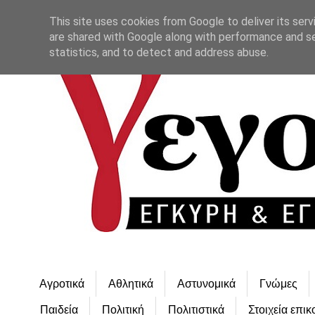
This site uses cookies from Google to deliver its serv
are shared with Google along with performance and se
statistics, and to detect and address abuse.
Αγροτικά
Αθλητικά
Αστυνομικά
Γνώμες
Παιδεία
Πολιτική
Πολιτιστικά
Στοιχεία επικ