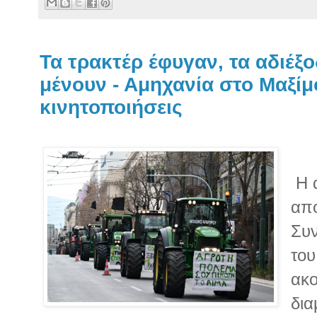
Τα τρακτέρ έφυγαν, τα αδιέξ
μένουν - Αμηχανία στο Μαξίμ
κινητοποιήσεις
Η 
από
Συν
του
ακο
δια