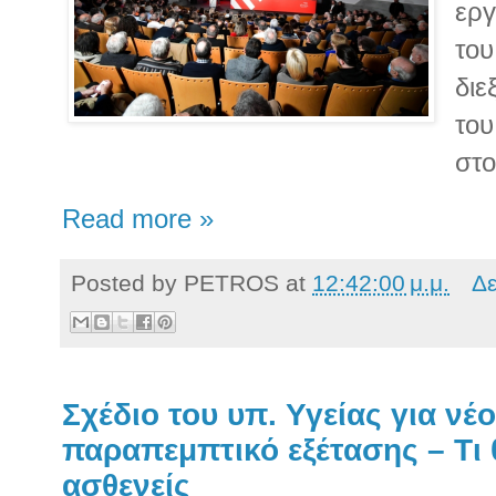
εργ
του
διε
του
στο
Read more »
Posted by
PETROS
at
12:42:00 μ.μ.
Δε
Σχέδιο του υπ. Υγείας για νέ
παραπεμπτικό εξέτασης – Τι
ασθενείς