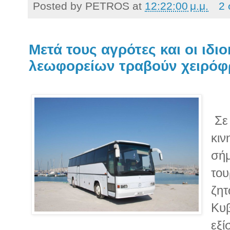
Posted by
PETROS
at
12:22:00 μ.μ.
2 
Μετά τους αγρότες και οι ιδι
λεωφορείων τραβούν χειρόφ
Σε
κιν
σήμ
του
ζητ
Κυβ
εξί