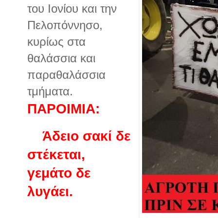
του Ιονίου και την
Πελοπόννησο,
κυρίως στα
θαλάσσια και
παραθαλάσσια
τμήματα.
ΠΑΡΟΙΜΙΑ:
Άδειο σακί δε
στέκεται,
γεμάτο δε
λυγάει.