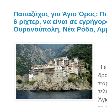
Παπαζάχος για Άγιο Όρος: Π
6 ρίχτερ, να είναι σε εγρήγορ
Ουρανούπολη, Νέα Ρόδα, Αμμ
Η έ
δρα
παρ
τελ
Άγι