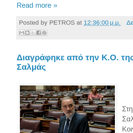
Read more »
Posted by
PETROS
at
12:36:00 μ.μ.
Δε
Διαγράφηκε από την Κ.Ο. τη
Σαλμάς
Στη
Σαλ
Κοι