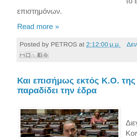
το 
επιστημόνων.
Read more »
Posted by
PETROS
at
2:12:00 μ.μ.
Δεν
Και επισήμως εκτός Κ.Ο. της
παραδίδει την έδρα
Διε
Κοι