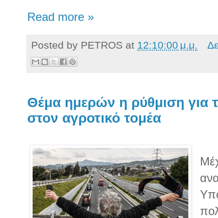
Read more »
Posted by
PETROS
at
12:10:00 μ.μ.
Δε
Θέμα ημερών η ρύθμιση για τ
στον αγροτικό τομέα
Μέχ
ανα
Υπο
πο