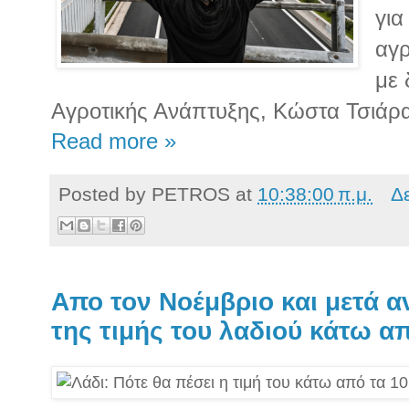
για
αγρ
με 
Αγροτικής Ανάπτυξης, Κώστα Τσιάρ
Read more »
Posted by
PETROS
at
10:38:00 π.μ.
Δ
Απο τον Νοέμβριο και μετά 
της τιμής του λαδιού κάτω α