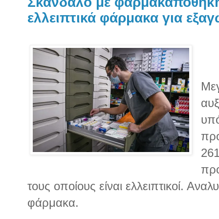
Σκάνδαλο με φαρμακαποθήκη
ελλειπτικά φάρμακα για εξα
Mεγ
αυξ
υπ
προ
26
προ
τους οποίους είναι ελλειπτικοί. Αναλυ
φάρμακα.