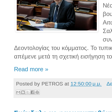
Νέα
βου
Αιτ
Σαλ
συν
Δεοντολογίας του κόμματος. Το τυπ
απέμενε μετά τη σχετική εισήγηση τ
Read more »
Posted by
PETROS
at
12:50:00 μ.μ.
Δε