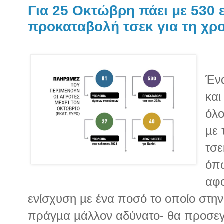
Για 25 Οκτώβρη πάει με 530 ε
προκαταβολή τσεκ για τη χρ
Ένα
και
όλο
µε 
τσε
όπω
αφο
ενίσχυση µε ένα ποσό το οποίο στη
πράγµα µάλλον αδύνατο- θα προσεγγ