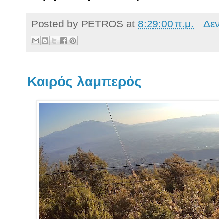
Posted by
PETROS
at
8:29:00 π.μ.
Δε
Καιρός λαμπερός