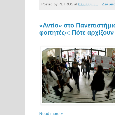
Posted by
PETROS
at
8:06:00 μ.μ.
Δεν υπ
«Αντίο» στο Πανεπιστήμιο
φοιτητές»: Πότε αρχίζουν
Read more »