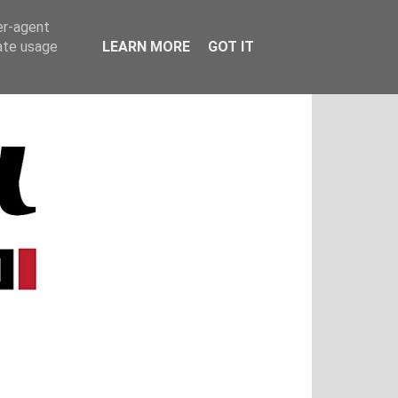
er-agent
rate usage
LEARN MORE
GOT IT