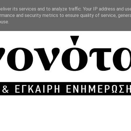
liver its services and to analyze traffic. Your IP address and us
rmance and security metrics to ensure quality of service, gene
buse.