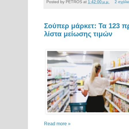
Posted by
PETROS
at
1:42:00 μ.μ.
2 σχόλι
Σούπερ μάρκετ: Τα 123 π
λίστα μείωσης τιμών
Read more »