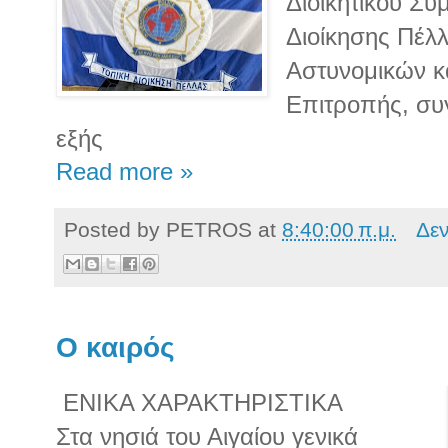
Διοικητικού Συ
Διοίκησης Πέλ
Αστυνομικών κα
Επιτροπής, συ
εξής
Read more »
Posted by
PETROS
at
8:40:00 π.μ.
Δε
O καιρός
ΕΝΙΚΑ ΧΑΡΑΚΤΗΡΙΣΤΙΚΑ
Στα νησιά του Αιγαίου γενικά