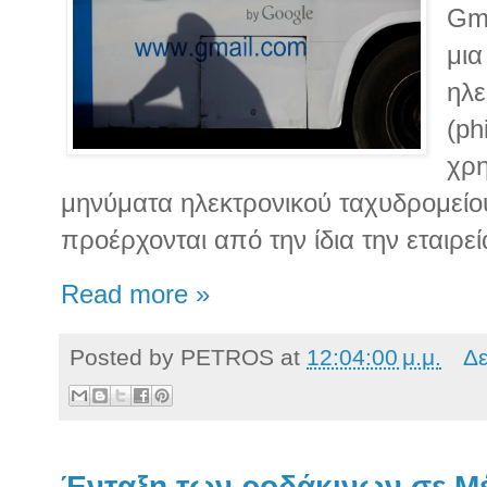
Gma
μια
ηλε
(ph
χρη
μηνύματα ηλεκτρονικού ταχυδρομείο
προέρχονται από την ίδια την εταιρεί
Read more »
Posted by
PETROS
at
12:04:00 μ.μ.
Δε
Ένταξη των ροδάκινων σε Μέ