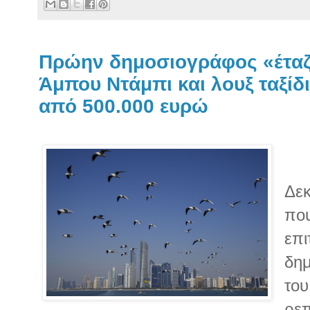
Πρώην δημοσιογράφος «έταζε
Άμπου Ντάμπι και λουξ ταξίδ
από 500.000 ευρώ
Δεκ
που
επι
δημ
του
ρεπ