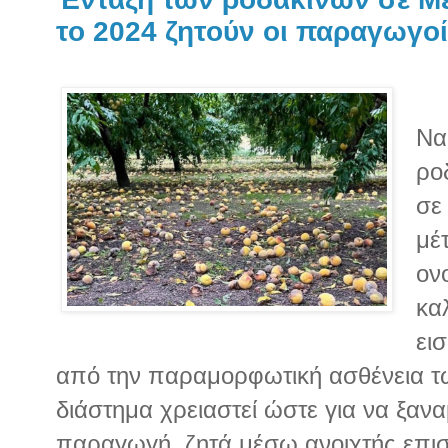
το 2024 ζητούν οι παραγωγοί
Να
ρο
σε
μέ
ον
κα
ει
από την παραμορφωτική ασθένεια τ
διάστημα χρειαστεί ώστε για να ξαν
παραγωγή, ζητά μέσω ανοιχτής επισ