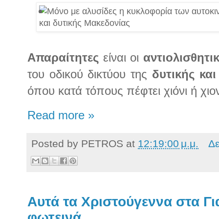
Απαραίτητες
είναι οι
αντιολισθητι
του οδικού δικτύου της
δ
υτικής κα
όπου κατά τόπους πέφτει χιόνι ή χι
Read more »
Posted by
PETROS
at
12:19:00 μ.μ.
Δε
Αυτά τα Χριστούγεννα στα Γι
φωτεινά