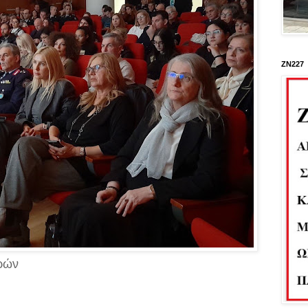
ΖΝ227
ρρών