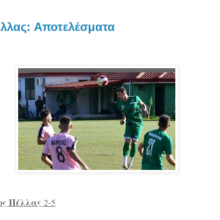
λλας: Aποτελέσματα
ος Πέλλας
2-5