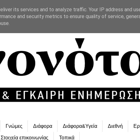
liver its services and to analyze traffic. Your IP address and us
rmance and security metrics to ensure quality of service, gene
buse.
Γνώμες
Διάφορα
Διάφορα&Υγεία
Διεθνή
Ερ
Στοιχεία επικοινωνίας
Τοπικά