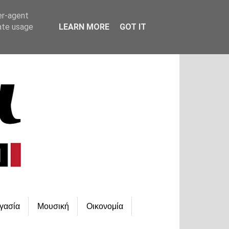
er-agent
rate usage
LEARN MORE
GOT IT
γασία
Μουσική
Οικονομία