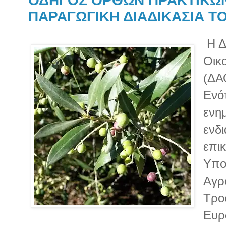
ΟΔΗΓΟΣ ΟΡΘΩΝ ΠΡΑΚΤΙΚΩ
ΠΑΡΑΓΩΓΙΚΗ ΔΙΑΔΙΚΑΣΙΑ Τ
Η Δ
Οικο
(ΔΑ
Ενό
ενη
ενδ
επικ
Υπο
Αγρ
Τρο
Ευρ