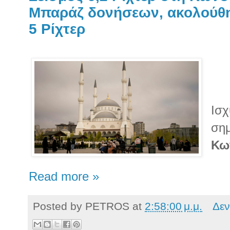
Μπαράζ δονήσεων, ακολούθησ
5 Ρίχτερ
Ισ
σημ
Κω
Read more »
Posted by
PETROS
at
2:58:00 μ.μ.
Δεν