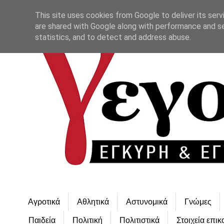
This site uses cookies from Google to deliver its serv
are shared with Google along with performance and se
statistics, and to detect and address abuse.
Αγροτικά
Αθλητικά
Αστυνομικά
Γνώμες
Παιδεία
Πολιτική
Πολιτιστικά
Στοιχεία επικ