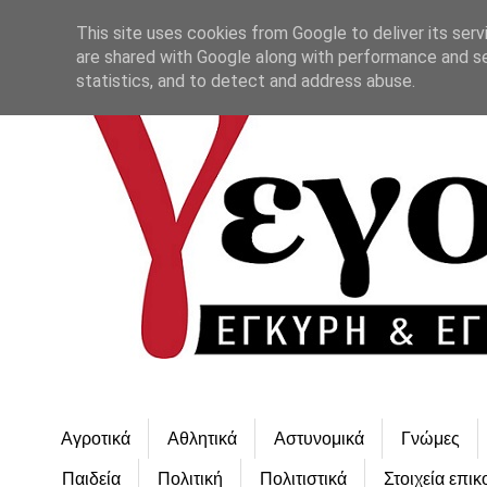
This site uses cookies from Google to deliver its serv
are shared with Google along with performance and se
statistics, and to detect and address abuse.
Αγροτικά
Αθλητικά
Αστυνομικά
Γνώμες
Παιδεία
Πολιτική
Πολιτιστικά
Στοιχεία επικ