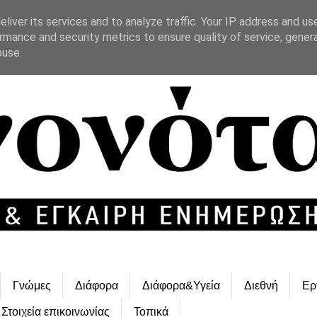
liver its services and to analyze traffic. Your IP address and us
rmance and security metrics to ensure quality of service, gene
buse.
Γνώμες
Διάφορα
Διάφορα&Υγεία
Διεθνή
Ερ
Στοιχεία επικοινωνίας
Τοπικά