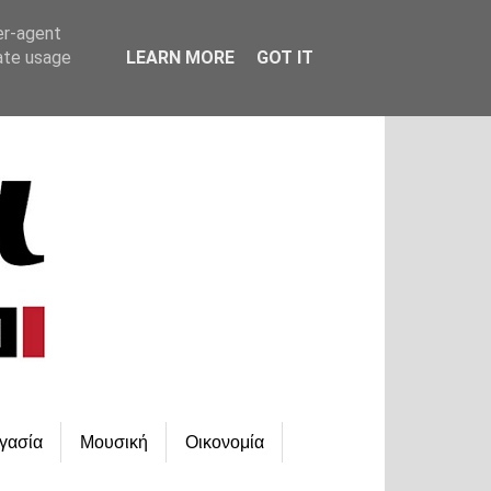
er-agent
rate usage
LEARN MORE
GOT IT
γασία
Μουσική
Οικονομία