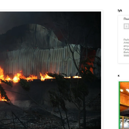
lyk
κ