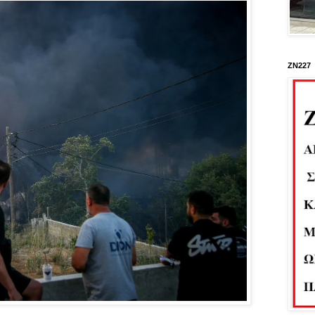
ΖΝ227