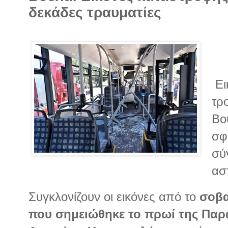
δεκάδες τραυματίες
Ει
τρ
Βο
σφ
σύ
ασ
Συγκλονίζουν οι εικόνες από το
σοβα
που σημειώθηκε το πρωί της Παρα