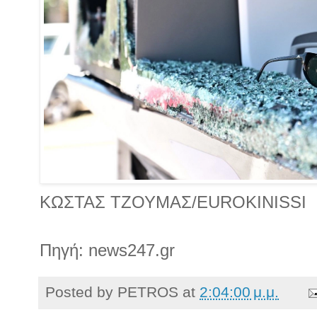
KΩΣΤΑΣ ΤΖΟΥΜΑΣ/EUROKINISSI
Πηγή: news247.gr
Posted by
PETROS
at
2:04:00 μ.μ.