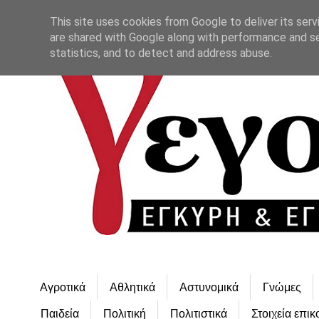
This site uses cookies from Google to deliver its serv
are shared with Google along with performance and se
statistics, and to detect and address abuse.
Αγροτικά
Αθλητικά
Αστυνομικά
Γνώμες
Παιδεία
Πολιτική
Πολιτιστικά
Στοιχεία επικ